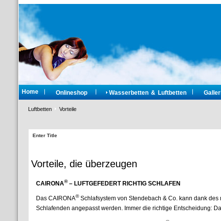
Home
Onlineshop
Wasserbetten & Luftbetten
Galler
Luftbetten
Vorteile
Enter Title
Vorteile, die überzeugen
®
CAIRONA
– LUFTGEFEDERT RICHTIG SCHLAFEN
®
Das CAIRONA
Schlafsystem von Stendebach & Co. kann dank des m
Schlafenden angepasst werden. Immer die richtige Entscheidung: D