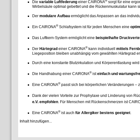
®
Die
variable Luftfederung
einer CAIRONA
sorgt für eine erg
Wirbelsäule optimal gebettet und die Rückenmuskulatur kann s
Der
modulare Aufbau
ermöglicht das Anpassen an das individ
®
Ein CAIRONA
Schlafsystem ist für jeden Menschen eine
optim
Das Luftkern-System ermöglicht eine
beispielhafte Druckverte
®
Der
Härtegrad
einer CAIRONA
kann individuell
mittels Fern
Liegeposition bleiben unabhängig vom gewählten Härtegrad er
Durch eine konstante Blutzirkulation und Körperentlastung wird
®
Die Handhabung einer CAIRONA
ist
einfach und wartungsfre
®
Eine CAIRONA
passt sich bei körperlichen Veränderungen – 
Dank der vielen Vorteile zur Prophylaxe und Linderung von R
e.V. empfohlen
. Für Menschen mit Rückenschmerzen ist CAI
®
Eine CAIRONA
ist auch
für Allergiker bestens geeignet
.
Inhalt hinzufügen...