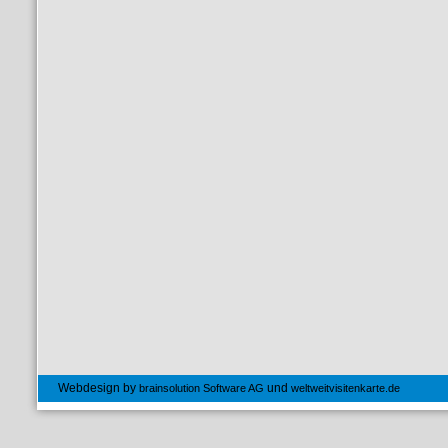
Webdesign by
und
brainsolution Software AG
weltweitvisitenkarte.de