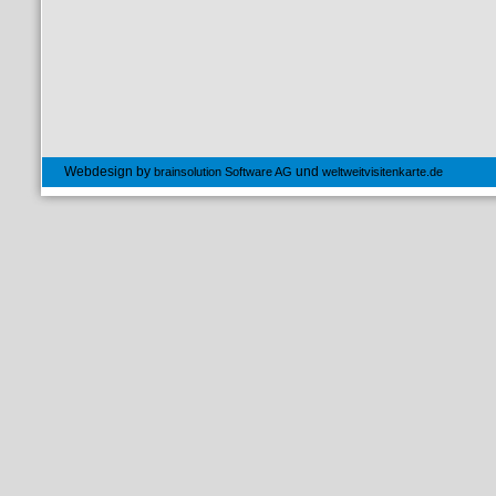
Webdesign by
und
brainsolution Software AG
weltweitvisitenkarte.de