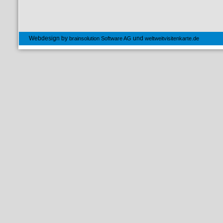
Webdesign by
und
brainsolution Software AG
weltweitvisitenkarte.de