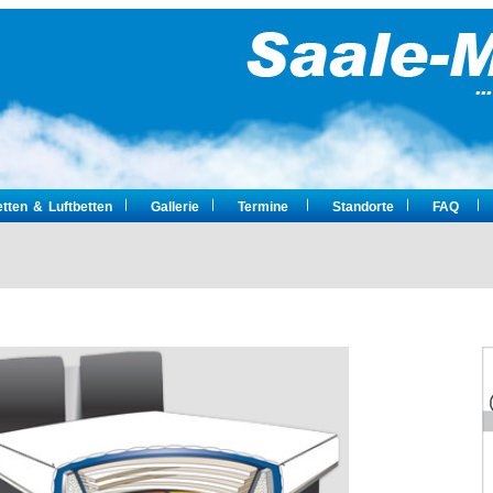
tten & Luftbetten
Gallerie
Termine
Standorte
FAQ