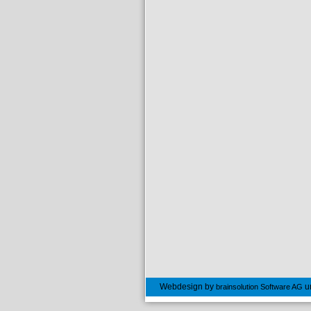
Webdesign by
u
brainsolution Software AG