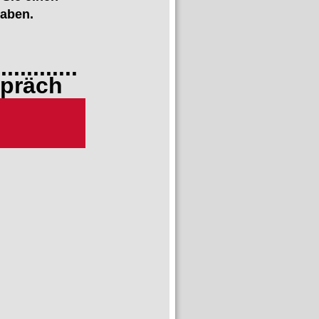
haben.
.............
räch