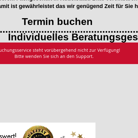
mit ist gewährleistet das wir genügend Zeit für Sie 
n buchen
.................................................
elles Beratungsgesp