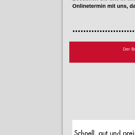
Onlinetermin mit uns, da
Termi
.......................
Individu