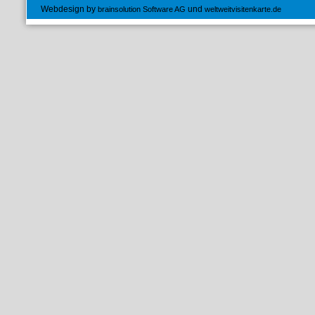
Webdesign by
und
brainsolution Software AG
weltweitvisitenkarte.de