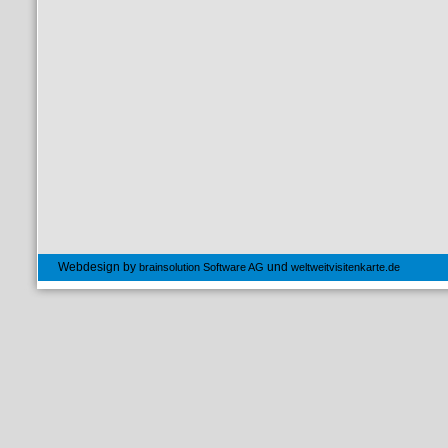
Webdesign by
und
brainsolution Software AG
weltweitvisitenkarte.de