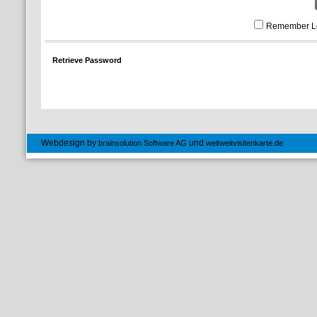
Remember L
Retrieve Password
Webdesign by
und
brainsolution Software AG
weltweitvisitenkarte.de