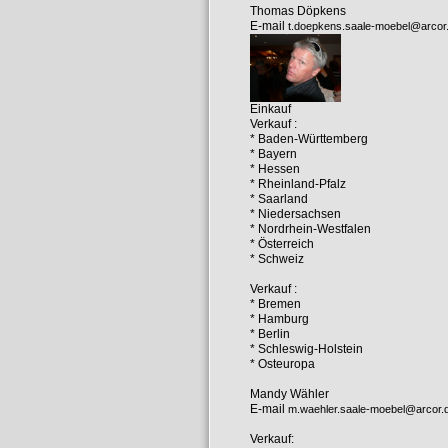
Thomas Döpkens
E-mail
t.doepkens.saale-moebel@arcor
Einkauf
Verkauf :
* Baden-Württemberg
* Bayern
* Hessen
* Rheinland-Pfalz
* Saarland
* Niedersachsen
* Nordrhein-Westfalen
* Österreich
* Schweiz
Verkauf :
* Bremen
* Hamburg
* Berlin
* Schleswig-Holstein
* Osteuropa
Mandy Wähler
E-mail
m.waehler.saale-moebel@arcor.
Verkauf: