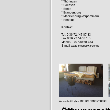
* Thüringen
* Sachsen
* Berlin
* Brandenburg
* Mecklenburg-Vorpommern
* Benelux
Kontakt
Tel. 0 36 72 / 47 87 83
Fax 0 36 72 / 47 87 85
Mobil 0 170 / 30 60 733
E-mail
saale-moebel@arcor.de
mit Brennholz
Wasserbett Hybrid
luftgef