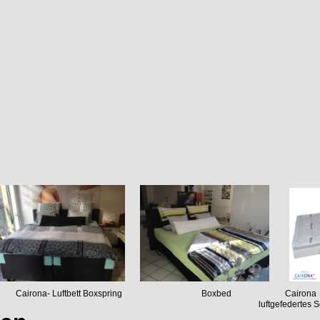
sockel Cairona- Luftbett Boxspring Boxbed Cairona
edertes Schlafsys