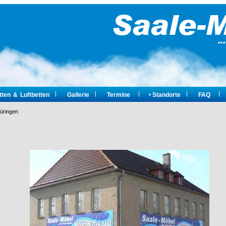
ten & Luftbetten
Gallerie
Termine
Standorte
FAQ
üringen