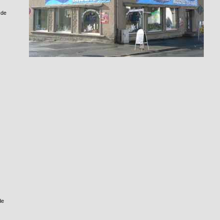
.de
de