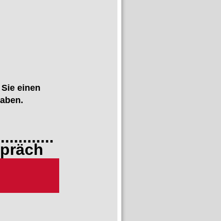
 Sie einen
haben.
.............
räch